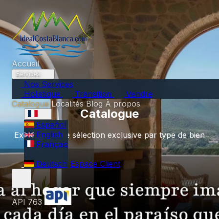
Accueil
Services
Nos Services
Holistique
Transition
Vendre
Catalogue
Localités
Blog
À propos
Catalogue
Español
English
Explorez notre sélection exclusive par type de bien
Français
Deutsch
Espace Client
API 763