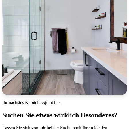
Entdecken Sie unsere exklusiven Grundstücke, die ideale
Voraussetzungen für den Bau Ihres Traumhauses bieten
oder eine hervorragende Investitionsmöglichkeit in
begehrten Lagen darstellen.
KOLLEKTION ERKUNDEN
Ihr nächstes Kapitel beginnt hier
Suchen Sie etwas wirklich Besonderes?
Erdgeschoss
Lassen Sie sich von mir bei der Suche nach Ihrem idealen