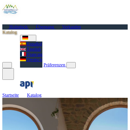
Startseite
Dienstleistungen
Holistisch
Übergang
Verkaufen
Katalog
Standorte
Blog
Über mich
Español
English
Français
Deutsch
Präferenzen
API 763
Startseite
Katalog