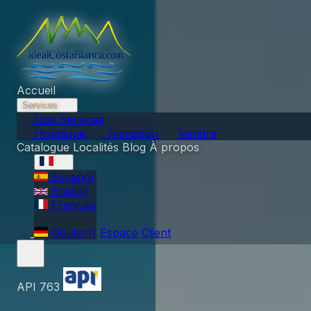
Accueil
Services
Nos Services
Holistique
Transition
Vendre
Catalogue
Localités
Blog
À propos
Español
English
Français
Deutsch
Espace Client
CONTACTER MAINTENANT
API 763