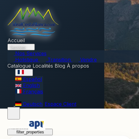
Accueil
Services
Nos Services
Holistique
Transition
Vendre
Catalogue
Localités
Blog
À propos
Español
English
Français
Deutsch
Espace Client
API 763
filter_properties