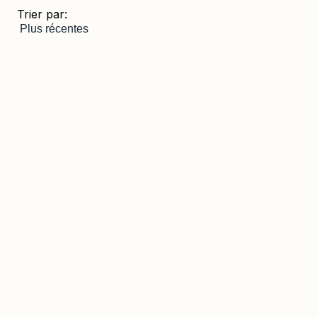
Trier par:
250.000 €
Ajouter aux favoris
Terrain constructible à Altea Hills