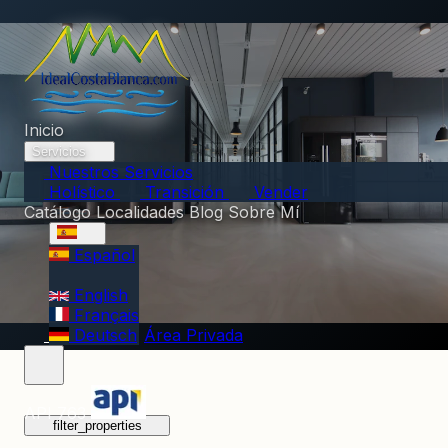
Inicio
Servicios
Nuestros Servicios
Holístico
Transición
Vender
Catálogo
Localidades
Blog
Sobre Mí
Español
English
Français
Deutsch
Área Privada
API 763
filter_properties